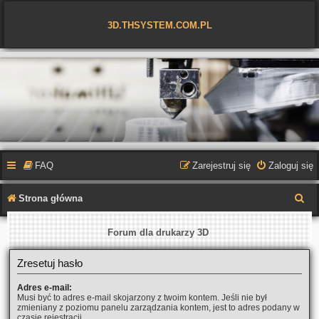
3D.THSYSTEM.COM.PL
FAQ
Zarejestruj się
Zaloguj się
S
Strona główna
z
Forum dla drukarzy 3D
u
k
Zresetuj hasło
a
Adres e-mail:
j
Musi być to adres e-mail skojarzony z twoim kontem. Jeśli nie był
zmieniany z poziomu panelu zarządzania kontem, jest to adres podany w
czasie rejestracji.