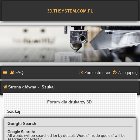
3D.THSYSTEM.COM.PL
FAQ
Zarejestruj się
Zaloguj się
Strona główna
Szukaj
Forum dla drukarzy 3D
Szukaj
Google Search
Google Search:
All words will be searched for by default. Words “inside quotes” will be
searched for exactly.