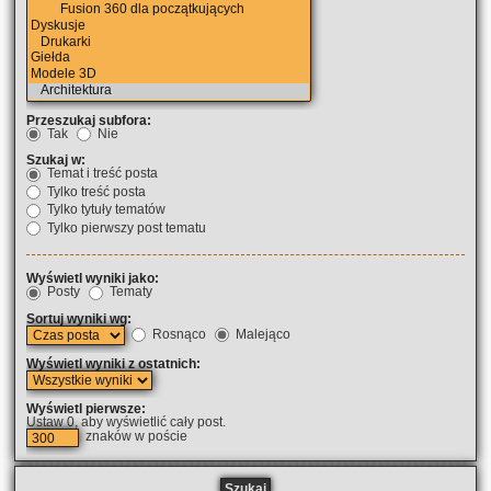
Przeszukaj subfora:
Tak
Nie
Szukaj w:
Temat i treść posta
Tylko treść posta
Tylko tytuły tematów
Tylko pierwszy post tematu
Wyświetl wyniki jako:
Posty
Tematy
Sortuj wyniki wg:
Rosnąco
Malejąco
Wyświetl wyniki z ostatnich:
Wyświetl pierwsze:
Ustaw 0, aby wyświetlić cały post.
znaków w poście