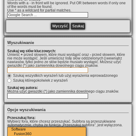
Words with a - in front will be ignored. Put OR between words if only one
of the words must be found.
Use * as a wildcard for partial matches.
Wyszukiwanie
Szukaj wg słów kluczowych:
Umieść
+
przed słowem, które musi wystąpić oraz
-
przed słowem, które
nie może wystąpić. Jeśli umieścisz listę słów oddzielonych
|
wewnątrz
nawiasów, tylko jedno ze słów będzie musiało wystąpić. Możesz użyć
gwiazdki (*) jako zamiennika dowolnego ciągu znaków.
Szukaj wszystkich wyrażeń lub użyj wyrażenia wprowadzonego
Szukaj któregokolwiek z wyrażeń
Szukaj wg autora:
Można użyć gwiazdki (*) jako zamiennika dowolnego ciągu znaków.
Opcje wyszukiwania
Przeszukaj fora:
Wybierz fora, które chcesz przeszukać. Subfora są przeszukiwane
automatycznie, chyba że funkcja „Przeszukuj subfora”, jest wyłączona.