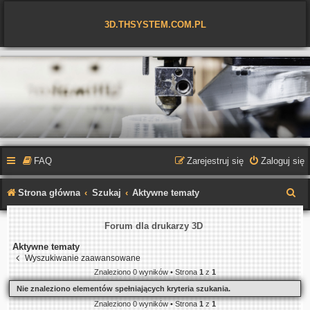
3D.THSYSTEM.COM.PL
FAQ
Zarejestruj się
Zaloguj się
S
Strona główna
Szukaj
Aktywne tematy
z
Forum dla drukarzy 3D
u
Aktywne tematy
k
Wyszukiwanie zaawansowane
a
Znaleziono 0 wyników • Strona
1
z
1
j
Nie znaleziono elementów spełniających kryteria szukania.
Znaleziono 0 wyników • Strona
1
z
1