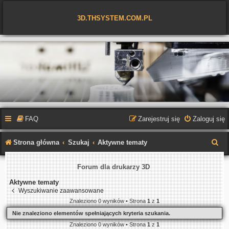
3D.THSYSTEM.COM.PL
FAQ
Zarejestruj się
Zaloguj się
S
Strona główna
Szukaj
Aktywne tematy
z
Forum dla drukarzy 3D
u
Aktywne tematy
k
Wyszukiwanie zaawansowane
a
Znaleziono 0 wyników • Strona
1
z
1
j
Nie znaleziono elementów spełniających kryteria szukania.
Znaleziono 0 wyników • Strona
1
z
1