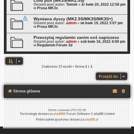
Cold pull (MK3S/MK2.5S)
Ostatni post autor:
Tomek
«
śr kwie 20, 2022 12:58 pm
w
Prusa MK3s
Wymiana dyszy (MK2.5S/MK3S/MK3S+)
Ostatni post autor:
admin
«
wt kwie 19, 2022 3:07 pm
w
Prusa MK3s
Przeczytaj regulamin zanim coś napiszesz
Ostatni post autor:
admin
«
sob kwie 16, 2022 4:00 pm
w
Regulamin Forum 3d
Znaleziono 23 wyniki • Strona
1
z
1
Przejdź do
Strona główna
Strefa czasowa
UTC+02:00
Technologię dostarcza
phpBB
® Forum Software © phpBB Limited
Polski pakiet językowy dostarcza
phpBB.pl