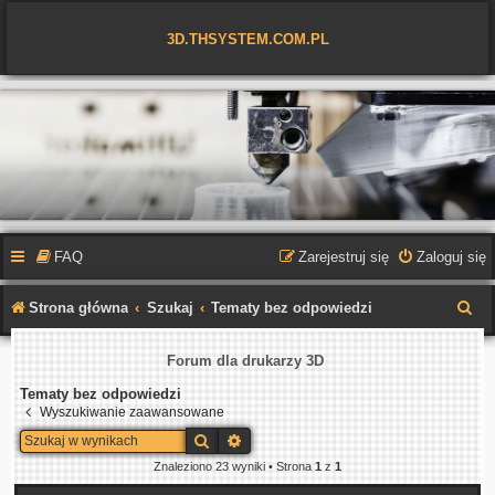
3D.THSYSTEM.COM.PL
FAQ
Zarejestruj się
Zaloguj się
S
Strona główna
Szukaj
Tematy bez odpowiedzi
z
Forum dla drukarzy 3D
u
Tematy bez odpowiedzi
k
Wyszukiwanie zaawansowane
a
Szukaj
Wyszukiwanie zaawansowane
j
Znaleziono 23 wyniki • Strona
1
z
1