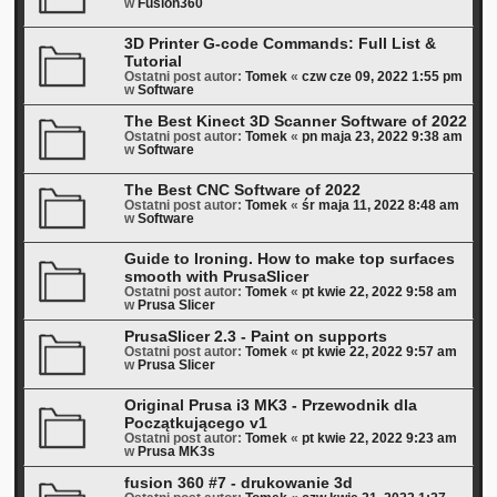
w
Fusion360
3D Printer G-code Commands: Full List &
Tutorial
Ostatni post autor:
Tomek
«
czw cze 09, 2022 1:55 pm
w
Software
The Best Kinect 3D Scanner Software of 2022
Ostatni post autor:
Tomek
«
pn maja 23, 2022 9:38 am
w
Software
The Best CNC Software of 2022
Ostatni post autor:
Tomek
«
śr maja 11, 2022 8:48 am
w
Software
Guide to Ironing. How to make top surfaces
smooth with PrusaSlicer
Ostatni post autor:
Tomek
«
pt kwie 22, 2022 9:58 am
w
Prusa Slicer
PrusaSlicer 2.3 - Paint on supports
Ostatni post autor:
Tomek
«
pt kwie 22, 2022 9:57 am
w
Prusa Slicer
Original Prusa i3 MK3 - Przewodnik dla
Początkującego v1
Ostatni post autor:
Tomek
«
pt kwie 22, 2022 9:23 am
w
Prusa MK3s
fusion 360 #7 - drukowanie 3d