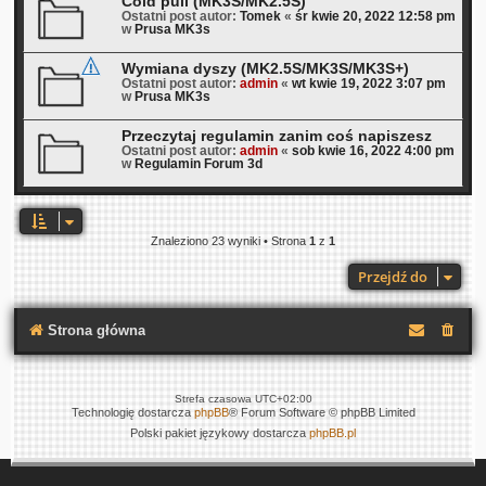
Cold pull (MK3S/MK2.5S)
Ostatni post autor:
Tomek
«
śr kwie 20, 2022 12:58 pm
w
Prusa MK3s
Wymiana dyszy (MK2.5S/MK3S/MK3S+)
Ostatni post autor:
admin
«
wt kwie 19, 2022 3:07 pm
w
Prusa MK3s
Przeczytaj regulamin zanim coś napiszesz
Ostatni post autor:
admin
«
sob kwie 16, 2022 4:00 pm
w
Regulamin Forum 3d
Znaleziono 23 wyniki • Strona
1
z
1
Przejdź do
Strona główna
Strefa czasowa
UTC+02:00
Technologię dostarcza
phpBB
® Forum Software © phpBB Limited
Polski pakiet językowy dostarcza
phpBB.pl