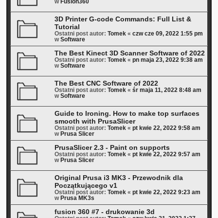
w
Fusion360
3D Printer G-code Commands: Full List &
Tutorial
Ostatni post autor:
Tomek
«
czw cze 09, 2022 1:55 pm
w
Software
The Best Kinect 3D Scanner Software of 2022
Ostatni post autor:
Tomek
«
pn maja 23, 2022 9:38 am
w
Software
The Best CNC Software of 2022
Ostatni post autor:
Tomek
«
śr maja 11, 2022 8:48 am
w
Software
Guide to Ironing. How to make top surfaces
smooth with PrusaSlicer
Ostatni post autor:
Tomek
«
pt kwie 22, 2022 9:58 am
w
Prusa Slicer
PrusaSlicer 2.3 - Paint on supports
Ostatni post autor:
Tomek
«
pt kwie 22, 2022 9:57 am
w
Prusa Slicer
Original Prusa i3 MK3 - Przewodnik dla
Początkującego v1
Ostatni post autor:
Tomek
«
pt kwie 22, 2022 9:23 am
w
Prusa MK3s
fusion 360 #7 - drukowanie 3d