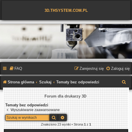
3D.THSYSTEM.COM.PL
FAQ
Zarejestruj się
Zaloguj się
S
Strona główna
Szukaj
Tematy bez odpowiedzi
z
Forum dla drukarzy 3D
u
Tematy bez odpowiedzi
k
Wyszukiwanie zaawansowane
a
Szukaj
Wyszukiwanie zaawansowane
j
Znaleziono 23 wyniki • Strona
1
z
1