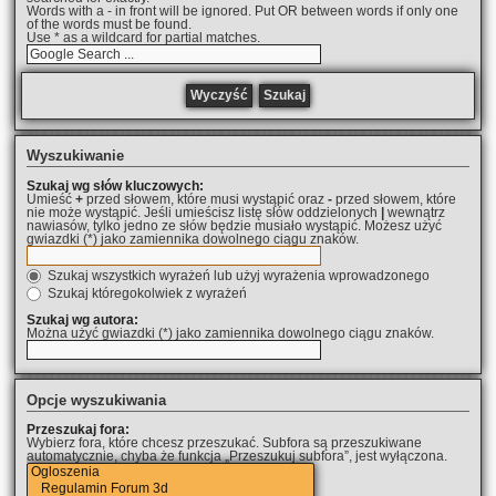
Words with a - in front will be ignored. Put OR between words if only one
of the words must be found.
Use * as a wildcard for partial matches.
Wyszukiwanie
Szukaj wg słów kluczowych:
Umieść
+
przed słowem, które musi wystąpić oraz
-
przed słowem, które
nie może wystąpić. Jeśli umieścisz listę słów oddzielonych
|
wewnątrz
nawiasów, tylko jedno ze słów będzie musiało wystąpić. Możesz użyć
gwiazdki (*) jako zamiennika dowolnego ciągu znaków.
Szukaj wszystkich wyrażeń lub użyj wyrażenia wprowadzonego
Szukaj któregokolwiek z wyrażeń
Szukaj wg autora:
Można użyć gwiazdki (*) jako zamiennika dowolnego ciągu znaków.
Opcje wyszukiwania
Przeszukaj fora:
Wybierz fora, które chcesz przeszukać. Subfora są przeszukiwane
automatycznie, chyba że funkcja „Przeszukuj subfora”, jest wyłączona.