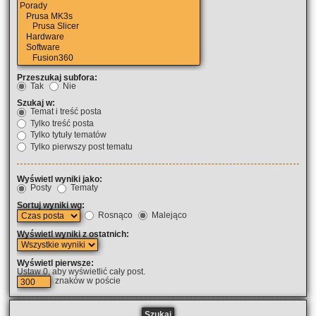
Przeszukaj subfora:
Tak
Nie
Szukaj w:
Temat i treść posta
Tylko treść posta
Tylko tytuły tematów
Tylko pierwszy post tematu
Wyświetl wyniki jako:
Posty
Tematy
Sortuj wyniki wg:
Rosnąco
Malejąco
Wyświetl wyniki z ostatnich:
Wyświetl pierwsze:
Ustaw 0, aby wyświetlić cały post.
znaków w poście