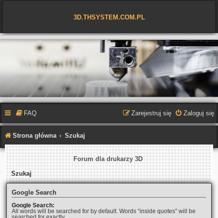
3D.THSYSTEM.COM.PL
FAQ
Zarejestruj się
Zaloguj się
Strona główna
Szukaj
Forum dla drukarzy 3D
Szukaj
Google Search
Google Search:
All words will be searched for by default. Words “inside quotes” will be
searched for exactly.