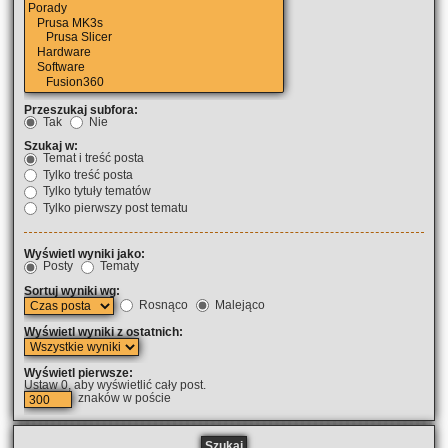
Przeszukaj subfora:
Tak
Nie
Szukaj w:
Temat i treść posta
Tylko treść posta
Tylko tytuły tematów
Tylko pierwszy post tematu
Wyświetl wyniki jako:
Posty
Tematy
Sortuj wyniki wg:
Rosnąco
Malejąco
Wyświetl wyniki z ostatnich:
Wyświetl pierwsze:
Ustaw 0, aby wyświetlić cały post.
znaków w poście