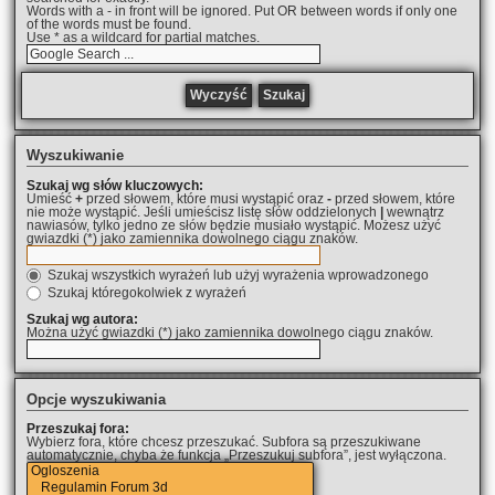
Words with a - in front will be ignored. Put OR between words if only one
of the words must be found.
Use * as a wildcard for partial matches.
Wyszukiwanie
Szukaj wg słów kluczowych:
Umieść
+
przed słowem, które musi wystąpić oraz
-
przed słowem, które
nie może wystąpić. Jeśli umieścisz listę słów oddzielonych
|
wewnątrz
nawiasów, tylko jedno ze słów będzie musiało wystąpić. Możesz użyć
gwiazdki (*) jako zamiennika dowolnego ciągu znaków.
Szukaj wszystkich wyrażeń lub użyj wyrażenia wprowadzonego
Szukaj któregokolwiek z wyrażeń
Szukaj wg autora:
Można użyć gwiazdki (*) jako zamiennika dowolnego ciągu znaków.
Opcje wyszukiwania
Przeszukaj fora:
Wybierz fora, które chcesz przeszukać. Subfora są przeszukiwane
automatycznie, chyba że funkcja „Przeszukuj subfora”, jest wyłączona.