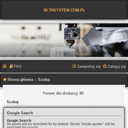
3D.THSYSTEM.COM.PL
FAQ
Zarejestruj się
Zaloguj się
Strona główna
Szukaj
Forum dla drukarzy 3D
Szukaj
Google Search
Google Search:
All words will be searched for by default. Words “inside quotes” will be
searched for exactly.