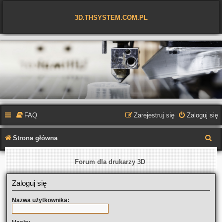
3D.THSYSTEM.COM.PL
FAQ
Zarejestruj się
Zaloguj się
S
Strona główna
z
Forum dla drukarzy 3D
u
k
Zaloguj się
a
Nazwa użytkownika:
j