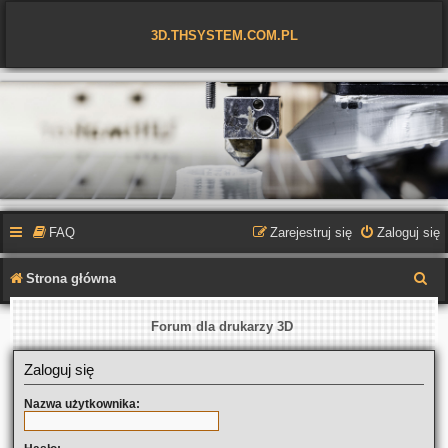
3D.THSYSTEM.COM.PL
FAQ
Zarejestruj się
Zaloguj się
S
Strona główna
z
Forum dla drukarzy 3D
u
k
Zaloguj się
a
Nazwa użytkownika:
j