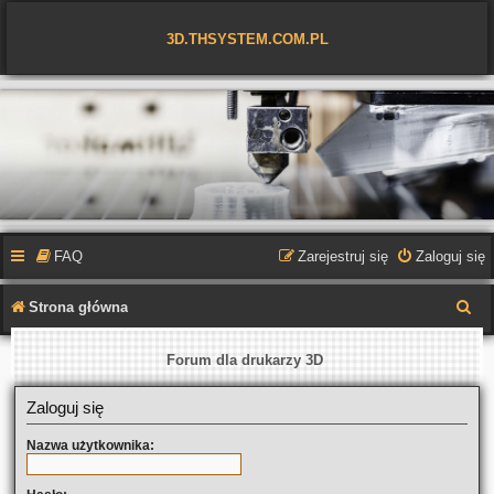
3D.THSYSTEM.COM.PL
FAQ
Zarejestruj się
Zaloguj się
S
Strona główna
z
Forum dla drukarzy 3D
u
k
Zaloguj się
a
Nazwa użytkownika:
j