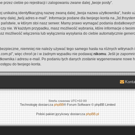
e przez ciebie po rejestracji i zalogowaniu zwane dalej „twoje posty”.
ej unikalną identyfikacyjną nazwę zwaną dalej „twoja nazwa użytkownika”, hasło 
wany dalej „twój adres e-mail”. Informacje podane dla twojego konta na „3d.thsyst
aństwie, w którym stoi nasz serwer. Mamy prawo wymagać podania dodatkowych info
, czy nie. W każdym przypadku, masz możliwość wybrania, które informacje o twoim
asz możliwość włączenia lub wyłączenia wysyłania do ciebie automatycznie gen
t bezpieczne, niemniej nie należy używać tego samego hasła na różnych witrynach 
m.com.pl”, więc chroń je i w żadnym wypadku nie podawaj
nikomu
. Jeśli je zapomni
ytkownika i adresu e-mail. Po podaniu tych danych zostanie wygenerowane nowe ha
dostępu do twojego konta.
Konta
Strefa czasowa
UTC+02:00
Technologię dostarcza
phpBB
® Forum Software © phpBB Limited
Polski pakiet językowy dostarcza
phpBB.pl