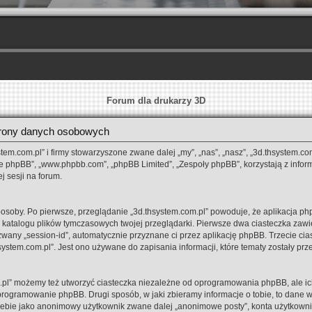
Forum dla drukarzy 3D
hrony danych osobowych
stem.com.pl” i firmy stowarzyszone zwane dalej „my”, „nas”, „nasz”, „3d.thsystem.com
ie phpBB”, „www.phpbb.com”, „phpBB Limited”, „Zespoły phpBB”, korzystają z infor
j sesji na forum.
osoby. Po pierwsze, przeglądanie „3d.thsystem.com.pl” powoduje, że aplikacja php
katalogu plików tymczasowych twojej przeglądarki. Pierwsze dwa ciasteczka zawie
i zwany „session-id”, automatycznie przyznane ci przez aplikację phpBB. Trzecie ci
system.com.pl”. Jest ono używane do zapisania informacji, które tematy zostały prze
.pl” możemy też utworzyć ciasteczka niezależne od oprogramowania phpBB, ale ic
programowanie phpBB. Drugi sposób, w jaki zbieramy informacje o tobie, to dane 
ciebie jako anonimowy użytkownik zwane dalej „anonimowe posty”, konta użytkowni