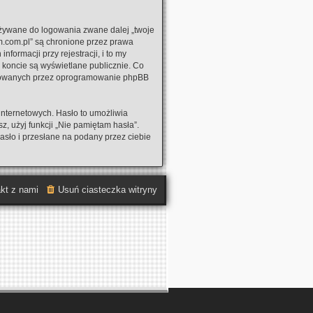
używane do logowania zwane dalej „twoje
em.com.pl” są chronione przez prawa
rmacji przy rejestracji, i to my
 koncie są wyświetlane publicznie. Co
erowanych przez oprogramowanie phpBB
internetowych. Hasło to umożliwia
sz, użyj funkcji „Nie pamiętam hasła”.
sło i przesłane na podany przez ciebie
kt z nami
Usuń ciasteczka witryny