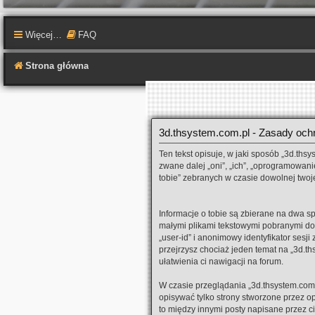
Więcej…
FAQ
Strona główna
3d.thsystem.com.pl - Zasady oc
Ten tekst opisuje, w jaki sposób „3d.thsy
zwane dalej „oni”, „ich”, „oprogramowan
tobie” zebranych w czasie dowolnej twoje
Informacje o tobie są zbierane na dwa sp
małymi plikami tekstowymi pobranymi do 
„user-id” i anonimowy identyfikator sesj
przejrzysz chociaż jeden temat na „3d.th
ułatwienia ci nawigacji na forum.
W czasie przeglądania „3d.thsystem.com
opisywać tylko strony stworzone przez o
to między innymi posty napisane przez 