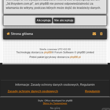
„3d.thsystem.com.pl”, ani phpBB nie ponosi odpowiedzialności za
włamania do witryny, podczas których może dojść do kradzieży danych.
Strona główna
Strefa czasowa
UTC+02:00
Technologię dostarcza
phpBB
® Forum Software © phpBB Limited
Polski pakiet językowy dostarcza
phpBB.pl
Informacje: Zasady ochrony danych osobowych, Regulamin
Zasady ochrony danych osobowych
Regulamin
Style: Office developed for phpBB
Skins by Tastenplayer
Na górę