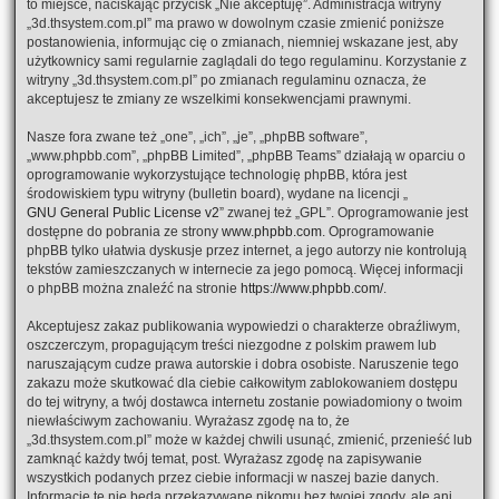
to miejsce, naciskając przycisk „Nie akceptuję”. Administracja witryny
„3d.thsystem.com.pl” ma prawo w dowolnym czasie zmienić poniższe
postanowienia, informując cię o zmianach, niemniej wskazane jest, aby
użytkownicy sami regularnie zaglądali do tego regulaminu. Korzystanie z
witryny „3d.thsystem.com.pl” po zmianach regulaminu oznacza, że
akceptujesz te zmiany ze wszelkimi konsekwencjami prawnymi.
Nasze fora zwane też „one”, „ich”, „je”, „phpBB software”,
„www.phpbb.com”, „phpBB Limited”, „phpBB Teams” działają w oparciu o
oprogramowanie wykorzystujące technologię phpBB, która jest
środowiskiem typu witryny (bulletin board), wydane na licencji „
GNU General Public License v2
” zwanej też „GPL”. Oprogramowanie jest
dostępne do pobrania ze strony
www.phpbb.com
. Oprogramowanie
phpBB tylko ułatwia dyskusje przez internet, a jego autorzy nie kontrolują
tekstów zamieszczanych w internecie za jego pomocą. Więcej informacji
o phpBB można znaleźć na stronie
https://www.phpbb.com/
.
Akceptujesz zakaz publikowania wypowiedzi o charakterze obraźliwym,
oszczerczym, propagującym treści niezgodne z polskim prawem lub
naruszającym cudze prawa autorskie i dobra osobiste. Naruszenie tego
zakazu może skutkować dla ciebie całkowitym zablokowaniem dostępu
do tej witryny, a twój dostawca internetu zostanie powiadomiony o twoim
niewłaściwym zachowaniu. Wyrażasz zgodę na to, że
„3d.thsystem.com.pl” może w każdej chwili usunąć, zmienić, przenieść lub
zamknąć każdy twój temat, post. Wyrażasz zgodę na zapisywanie
wszystkich podanych przez ciebie informacji w naszej bazie danych.
Informacje te nie będą przekazywane nikomu bez twojej zgody, ale ani