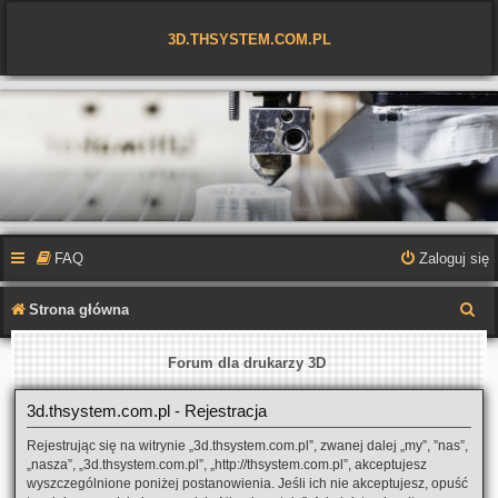
3D.THSYSTEM.COM.PL
FAQ
Zaloguj się
S
Strona główna
z
Forum dla drukarzy 3D
u
k
3d.thsystem.com.pl - Rejestracja
a
Rejestrując się na witrynie „3d.thsystem.com.pl”, zwanej dalej „my”, ”nas”,
j
„nasza”, „3d.thsystem.com.pl”, „http://thsystem.com.pl”, akceptujesz
wyszczególnione poniżej postanowienia. Jeśli ich nie akceptujesz, opuść