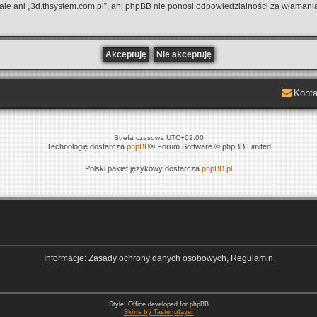
le ani „3d.thsystem.com.pl”, ani phpBB nie ponosi odpowiedzialności za włamania
Konta
Strefa czasowa
UTC+02:00
Technologię dostarcza
phpBB
® Forum Software © phpBB Limited
Polski pakiet językowy dostarcza
phpBB.pl
Informacje: Zasady ochrony danych osobowych, Regulamin
Style: Office developed for phpBB
Skins by Tastenplayer