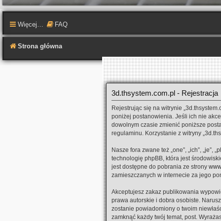
Więcej…
FAQ
Strona główna
3d.thsystem.com.pl - Rejestracja
Rejestrując się na witrynie „3d.thsystem.
poniżej postanowienia. Jeśli ich nie akc
dowolnym czasie zmienić poniższe postan
regulaminu. Korzystanie z witryny „3d.
Nasze fora zwane też „one”, „ich”, „je”
technologię phpBB, która jest środowiskie
jest dostępne do pobrania ze strony
www
zamieszczanych w internecie za jego po
Akceptujesz zakaz publikowania wypowie
prawa autorskie i dobra osobiste. Narus
zostanie powiadomiony o twoim niewłaśc
zamknąć każdy twój temat, post. Wyrażas