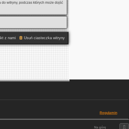
 do witryny, podczas których może dojść
kt z nami
Usuń ciasteczka witryny
Regulamin
⇩
Na górę