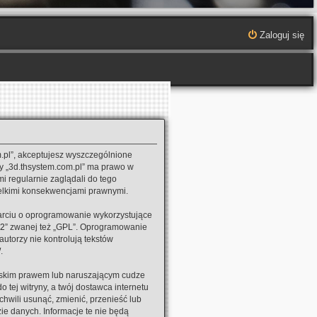
Zaloguj się
om.pl”, akceptujesz wyszczególnione
yny „3d.thsystem.com.pl” ma prawo w
i regularnie zaglądali do tego
zelkimi konsekwencjami prawnymi.
oparciu o oprogramowanie wykorzystujące
v2
” zwanej też „GPL”. Oprogramowanie
autorzy nie kontrolują tekstów
/
.
olskim prawem lub naruszającym cudze
tej witryny, a twój dostawca internetu
wili usunąć, zmienić, przenieść lub
ie danych. Informacje te nie będą