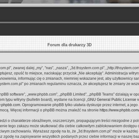
Forum dla drukarzy 3D
com.pl”, zwanej dalej „my”, ”nas”, „nasza”, „3d.thsystem.com.pl”, „http://thsystem.c
eptujesz, opuść to miejsce, naciskając przycisk „Nie akceptuję”. Administracja witr
owienia, informując cię o zmianach, niemniej wskazane jest, aby użytkownicy sam
thsystem.com.pl” po zmianach regulaminu oznacza, że akceptujesz te zmiany ze ws
, „phpBB software”, „www.phpbb.com”, „phpBB Limited”, „phpBB Teams” działają w 
m typu witryny (bulletin board), wydane na licencji „
GNU General Public License 
.phpbb.com
. Oprogramowanie phpBB tylko ułatwia dyskusje przez internet, a jego 
mocą. Więcej informacji o phpBB można znaleźć na stronie
https://www.phpbb.com
dzi o charakterze obraźliwym, oszczerczym, propagującym treści niezgodne z p
zenie tego zakazu może skutkować dla ciebie całkowitym zablokowaniem dostępu do 
iwym zachowaniu. Wyrażasz zgodę na to, że „3d.thsystem.com.pl” może w każdej ch
z zgodę na zapisywanie wszystkich podanych przez ciebie informacji w naszej baz