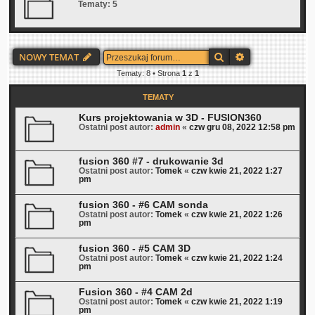
Tematy:
5
Szukaj
Wyszukiwanie 
NOWY TEMAT
Tematy: 8 • Strona
1
z
1
TEMATY
Kurs projektowania w 3D - FUSION360
Ostatni post autor:
admin
«
czw gru 08, 2022 12:58 pm
fusion 360 #7 - drukowanie 3d
Ostatni post autor:
Tomek
«
czw kwie 21, 2022 1:27
pm
fusion 360 - #6 CAM sonda
Ostatni post autor:
Tomek
«
czw kwie 21, 2022 1:26
pm
fusion 360 - #5 CAM 3D
Ostatni post autor:
Tomek
«
czw kwie 21, 2022 1:24
pm
Fusion 360 - #4 CAM 2d
Ostatni post autor:
Tomek
«
czw kwie 21, 2022 1:19
pm