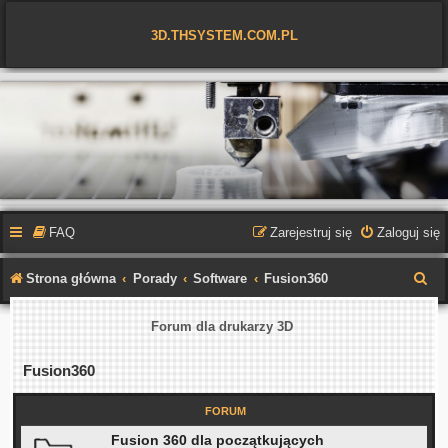
3D.THSYSTEM.COM.PL
FAQ
Zarejestruj się
Zaloguj się
S
Strona główna
Porady
Software
Fusion360
z
Forum dla drukarzy 3D
u
k
Fusion360
a
FORUM
j
Fusion 360 dla początkujących