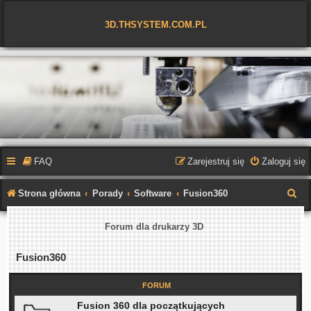
3D.THSYSTEM.COM.PL
FAQ
Zarejestruj się
Zaloguj się
S
Strona główna
Porady
Software
Fusion360
z
Forum dla drukarzy 3D
u
k
Fusion360
a
FORUM
j
Fusion 360 dla początkujących