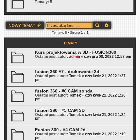
Tematy:
5
Szukaj
Wyszukiwanie 
NOWY TEMAT
Tematy: 8 • Strona
1
z
1
TEMATY
Kurs projektowania w 3D - FUSION360
Ostatni post autor:
admin
«
czw gru 08, 2022 12:58 pm
fusion 360 #7 - drukowanie 3d
Ostatni post autor:
Tomek
«
czw kwie 21, 2022 1:27
pm
fusion 360 - #6 CAM sonda
Ostatni post autor:
Tomek
«
czw kwie 21, 2022 1:26
pm
fusion 360 - #5 CAM 3D
Ostatni post autor:
Tomek
«
czw kwie 21, 2022 1:24
pm
Fusion 360 - #4 CAM 2d
Ostatni post autor:
Tomek
«
czw kwie 21, 2022 1:19
pm