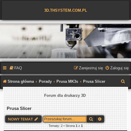
3D.THSYSTEM.COM.PL
FAQ
Zarejestruj się
Zaloguj się
S
Strona główna
Porady
Prusa MK3s
Prusa Slicer
z
Forum dla drukarzy 3D
u
k
Prusa Slicer
a
Szukaj
Wyszukiwanie 
NOWY TEMAT
j
Tematy: 2 • Strona
1
z
1