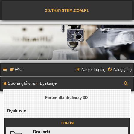
3D.THSYSTEM.COM.PL
FAQ
Zarejestruj się
Zaloguj się
S
Strona główna
Dyskusje
z
Forum dla drukarzy 3D
u
k
Dyskusje
a
FORUM
j
Drukarki