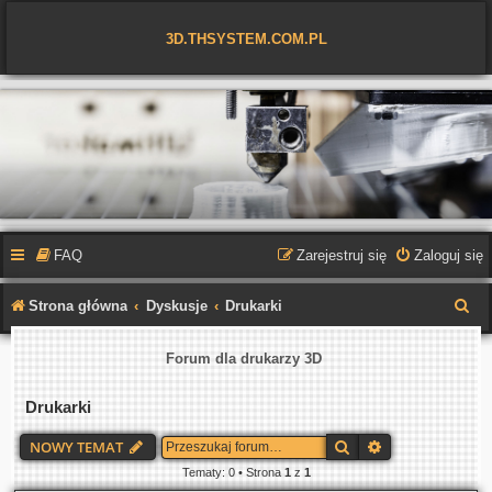
3D.THSYSTEM.COM.PL
FAQ
Zarejestruj się
Zaloguj się
S
Strona główna
Dyskusje
Drukarki
z
Forum dla drukarzy 3D
u
k
Drukarki
a
Szukaj
Wyszukiwanie 
NOWY TEMAT
j
Tematy: 0 • Strona
1
z
1