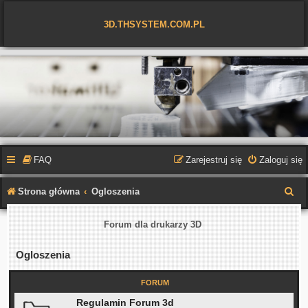
3D.THSYSTEM.COM.PL
FAQ
Zarejestruj się
Zaloguj się
S
Strona główna
Ogloszenia
z
Forum dla drukarzy 3D
u
k
Ogloszenia
a
FORUM
j
Regulamin Forum 3d